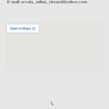
E-mail: scoala_mihai_viteazul@yahoo.com