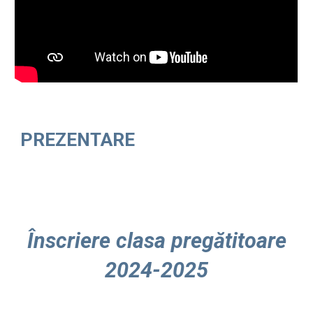
PREZENTARE
Înscriere clasa pregătitoare
202
4
-202
5